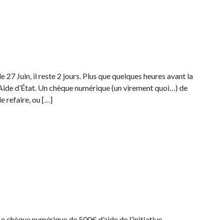
 27 Juin, il reste 2 jours. Plus que quelques heures avant la
 Aide d’État. Un chèque numérique (un virement quoi…) de
e refaire, ou […]
s
e chèque numérique de 500€ d’aide de l’initiative