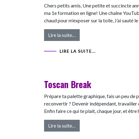
Chers petits amis, Une petite et succincte ann
ma 1e formation en ligne! Une chaîne YouTub
chaud pour m’exposer sur la toile, J’ai sauté l
from Coming next !
Lire la suite…
LIRE LA SUITE...
Toscan Break
Prépare ta palette graphique, fais un peu de pl
reconvertir ? Devenir indépendant, travaille
Enfin faire ce qui te plait, chaque jour, et être
from Toscan Break
Lire la suite…