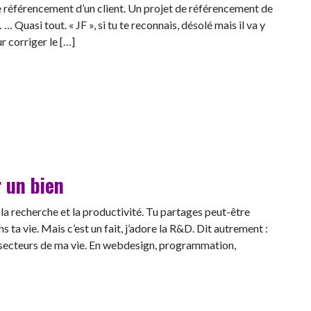
 le référencement d’un client. Un projet de référencement de
 … Quasi tout. « JF », si tu te reconnais, désolé mais il va y
r corriger le […]
astes
r un bien
 la recherche et la productivité. Tu partages peut-être
ta vie. Mais c’est un fait, j’adore la R&D. Dit autrement :
 secteurs de ma vie. En webdesign, programmation,
ur un bien