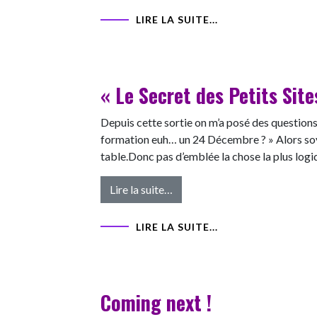
LIRE LA SUITE...
« Le Secret des Petits Sites
Depuis cette sortie on m’a posé des questions.M
formation euh… un 24 Décembre ? » Alors soyo
table.Donc pas d’emblée la chose la plus logi
from « Le Secret des Petits Sites
Lire la suite…
LIRE LA SUITE...
Coming next !