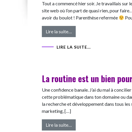
Tout a commencé hier soir. Je travaillais sur
site web où l’on part de quasi rien, pour faire…
avoir du boulot ! Parenthèse refermée
Pou
from La puissance des iconocl
Lire la suite…
LIRE LA SUITE...
La routine est un bien pou
Une confidence banale. J’ai du mal à concilier
cette problématique dans ton domaine ou dans 
la recherche et développement dans tous les
marketing, […]
from La routine est un bien po
Lire la suite…