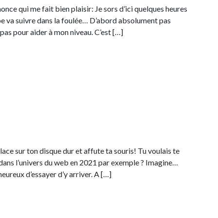
once qui me fait bien plaisir: Je sors d’ici quelques heures
e va suivre dans la foulée… D’abord absolument pas
e pas pour aider à mon niveau. C’est […]
ace sur ton disque dur et affute ta souris! Tu voulais te
r dans l’univers du web en 2021 par exemple ? Imagine…
 heureux d’essayer d’y arriver. A […]