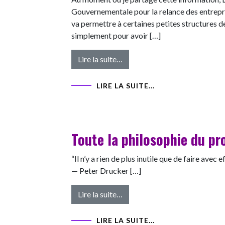
Gouvernementale pour la relance des entrepri
va permettre à certaines petites structures de 
simplement pour avoir […]
from Peu de gens le savent
Lire la suite…
LIRE LA SUITE...
Toute la philosophie du pr
“Il n’y a rien de plus inutile que de faire avec 
— Peter Drucker […]
from Toute la philosophie du p
Lire la suite…
LIRE LA SUITE...