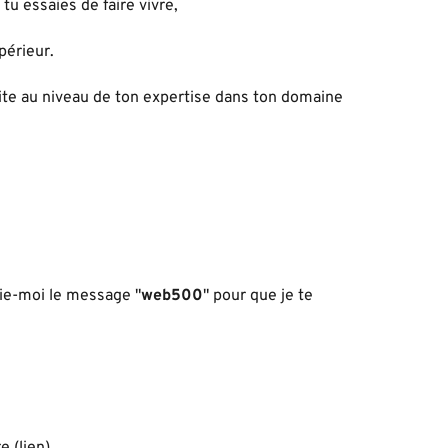
tu essaies de faire vivre,
périeur.
site au niveau de ton expertise dans ton domaine
ie-moi le message "
web500
" pour que je te
e (
lien
)